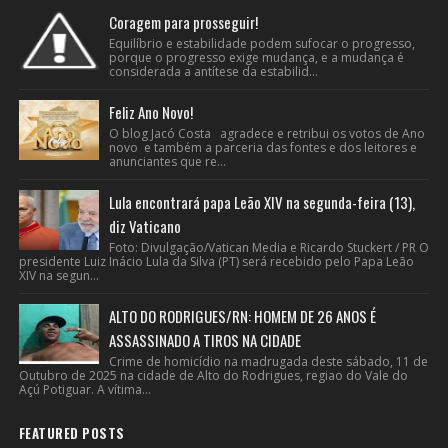
Coragem para prosseguir!
Equilíbrio e estabilidade podem sufocar o progresso,
porque o progresso exige mudança, e a mudança é
considerada a antítese da estabilid...
Feliz Ano Novo!
O blog Jacó Costa agradece e retribui os votos de Ano
novo e também a parceria das fontes e dos leitores e
anunciantes que re...
Lula encontrará papa Leão XIV na segunda-feira (13),
diz Vaticano
Foto: Divulgação/Vatican Media e Ricardo Stuckert / PR O
presidente Luiz Inácio Lula da Silva (PT) será recebido pelo Papa Leão
XIV na segun...
ALTO DO RODRIGUES/RN: HOMEM DE 26 ANOS É
ASSASSINADO A TIROS NA CIDADE
Crime de homicídio na madrugada deste sábado, 11 de
Outubro de 2025 na cidade de Alto do Rodrigues, regiao do Vale do
Açú Potiguar. A vítima...
FEATURED POSTS