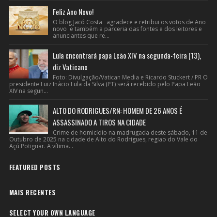
Feliz Ano Novo!
O blog Jacó Costa agradece e retribui os votos de Ano
novo e também a parceria das fontes e dos leitores e
anunciantes que re...
Lula encontrará papa Leão XIV na segunda-feira (13),
diz Vaticano
Foto: Divulgação/Vatican Media e Ricardo Stuckert / PR O
presidente Luiz Inácio Lula da Silva (PT) será recebido pelo Papa Leão
XIV na segun...
ALTO DO RODRIGUES/RN: HOMEM DE 26 ANOS É
ASSASSINADO A TIROS NA CIDADE
Crime de homicídio na madrugada deste sábado, 11 de
Outubro de 2025 na cidade de Alto do Rodrigues, regiao do Vale do
Açú Potiguar. A vítima...
FEATURED POSTS
MAIS RECENTES
SELECT YOUR OWN LANGUAGE