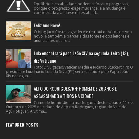
Equilíbrio e estabilidade podem sufocar o progresso,
porque o progresso exige mudança, e a mudança é
considerada a antítese da estabilid...
Feliz Ano Novo!
O blog Jacó Costa agradece e retribui os votos de Ano
novo e também a parceria das fontes e dos leitores e
anunciantes que re...
Lula encontrará papa Leão XIV na segunda-feira (13),
diz Vaticano
Foto: Divulgação/Vatican Media e Ricardo Stuckert / PR O
presidente Luiz Inácio Lula da Silva (PT) será recebido pelo Papa Leão
XIV na segun...
ALTO DO RODRIGUES/RN: HOMEM DE 26 ANOS É
ASSASSINADO A TIROS NA CIDADE
Crime de homicídio na madrugada deste sábado, 11 de
Outubro de 2025 na cidade de Alto do Rodrigues, regiao do Vale do
Açú Potiguar. A vítima...
FEATURED POSTS