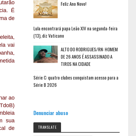
utarão
Feliz Ano Novo!
cia. É
lma de
Lula encontrará papa Leão XIV na segunda-feira
(13), diz Vaticano
leita,
la vai
ALTO DO RODRIGUES/RN: HOMEM
panha,
DE 26 ANOS É ASSASSINADO A
metida
TIROS NA CIDADE
Série C: quatro clubes conquistam acesso para a
Série B 2026
nar ao
(PTdoB)
Denunciar abuso
mbleia
em sua
TRANSLATE
cal de