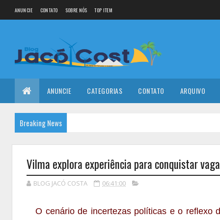
ANUNCIE
CONTATO
SOBRE NÓS
TOP ITEM
ANUNCIE
CATEGORIAS
CONTATO
ARQUIVO
Breaking News
Vilma explora experiência para conquistar vag
BLOG JACÓ COSTA
06:41:00
O cenário de incertezas políticas e o reflexo