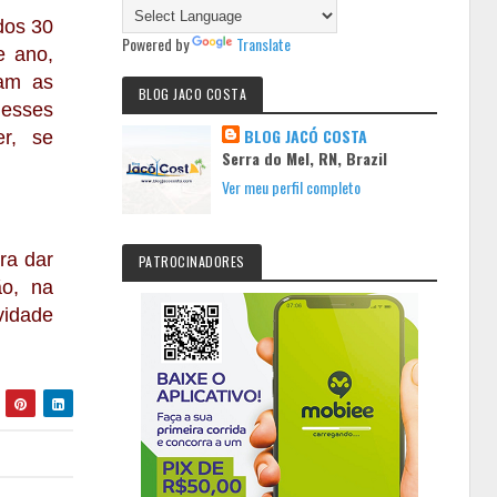
dos 30
Powered by
Translate
e ano,
iam as
BLOG JACO COSTA
desses
BLOG JACÓ COSTA
r, se
Serra do Mel, RN, Brazil
Ver meu perfil completo
ra dar
PATROCINADORES
ão, na
vidade