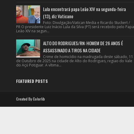
Lula encontrará papa Leão XIV na segunda-feira
(13), diz Vaticano
Foto: Divulgação/Vatican Media e Ricardo Stuckert /
PR O presidente Luiz Inácio Lula da Silva (PT) será recebido pelo Papa
Leão XIV na segun...
ALTO DO RODRIGUES/RN: HOMEM DE 26 ANOS É
ASSASSINADO A TIROS NA CIDADE
Crime de homicídio na madrugada deste sábado, 11
de Outubro de 2025 na cidade de Alto do Rodrigues, regiao do Vale
do Açú Potiguar. A vítima...
FEATURED POSTS
Created By
Colorlib