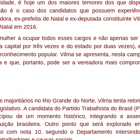
idade, é hoje um dos maiores temores dos que disp
não é o caso dos candidatos que possuem experiên
ra, ex-prefeita de Natal e ex-deputada constituinte Vi
 Natal em 2016.
her a ocupar todos esses cargos e não apenas ser e
a capital por três vezes e do estado por duas vezes), e
 reconhecimento popular. Vilma se apresenta, nesta cam
a e que, portanto, pode ser a vereadora mais compro
majoritários no Rio Grande do Norte, Vilma tenta retor
gislativo. A candidata do Partido Trabalhista do Brasil 
icipou de um momento histórico, integrando a asse
tuição brasileira. Outro ponto que será explorado 
o com nota 10, segundo o Departamento Intersindi
rabalhadores e causas sociais.