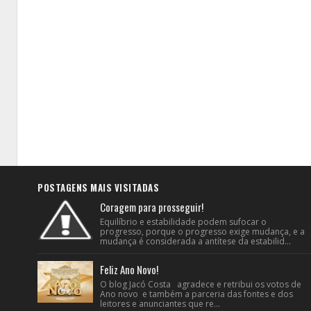
POSTAGENS MAIS VISITADAS
Coragem para prosseguir!
Equilíbrio e estabilidade podem sufocar o
progresso, porque o progresso exige mudança, e a
mudança é considerada a antítese da estabilid...
Feliz Ano Novo!
O blog Jacó Costa agradece e retribui os votos de
Ano novo e também a parceria das fontes e dos
leitores e anunciantes que re...