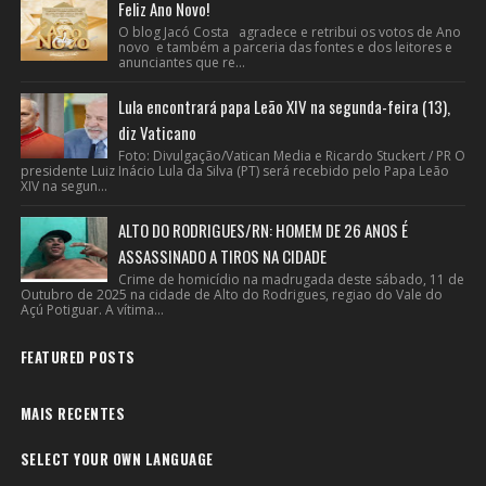
Feliz Ano Novo!
O blog Jacó Costa agradece e retribui os votos de Ano
novo e também a parceria das fontes e dos leitores e
anunciantes que re...
Lula encontrará papa Leão XIV na segunda-feira (13),
diz Vaticano
Foto: Divulgação/Vatican Media e Ricardo Stuckert / PR O
presidente Luiz Inácio Lula da Silva (PT) será recebido pelo Papa Leão
XIV na segun...
ALTO DO RODRIGUES/RN: HOMEM DE 26 ANOS É
ASSASSINADO A TIROS NA CIDADE
Crime de homicídio na madrugada deste sábado, 11 de
Outubro de 2025 na cidade de Alto do Rodrigues, regiao do Vale do
Açú Potiguar. A vítima...
FEATURED POSTS
MAIS RECENTES
SELECT YOUR OWN LANGUAGE