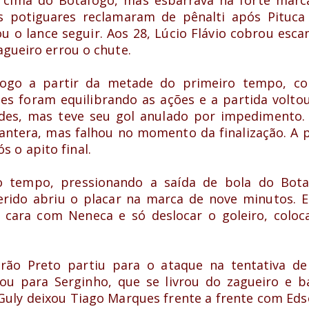
s potiguares reclamaram de pênalti após Pituca 
o lance seguir. Aos 28, Lúcio Flávio cobrou esca
agueiro errou o chute.
ogo a partir da metade do primeiro tempo, c
es foram equilibrando as ações e a partida voltou
edes, mas teve seu gol anulado por impedimento.
Pantera, mas falhou no momento da finalização. A 
 o apito final.
 tempo, pressionando a saída de bola do Bota
erido abriu o placar na marca de nove minutos. E
a cara com Neneca e só deslocar o goleiro, colo
irão Preto partiu para o ataque na tentativa de
çou para Serginho, que se livrou do zagueiro e 
 Guly deixou Tiago Marques frente a frente com Ed