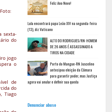
Feliz Ano Novo!
Foto:
Lula encontrará papa Leão XIV na segunda-feira
(13), diz Vaticano
a sexta-
tário do
ALTO DO RODRIGUES/RN: HOMEM
DE 26 ANOS É ASSASSINADO A
TIROS NA CIDADE
iro jogo
spera o
Porto do Mangue-RN Juscelino
antecipou eleição da Câmara
para garantir poder, mas Justiça
ível de
agora vai anular e definir sua queda
rcida do
, Tiago
Denunciar abuso
ação do