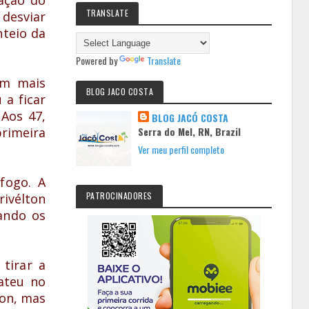
TRANSLATE
desviar
nteio da
Powered by
Translate
om mais
BLOG JACO COSTA
 a ficar
 Aos 47,
BLOG JACÓ COSTA
primeira
Serra do Mel, RN, Brazil
Ver meu perfil completo
fogo. A
PATROCINADORES
rivélton
cando os
 tirar a
bateu no
son, mas