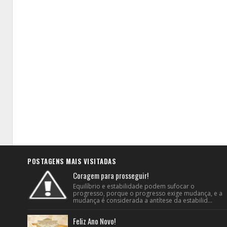
POSTAGENS MAIS VISITADAS
Coragem para prosseguir!
Equilíbrio e estabilidade podem sufocar o
progresso, porque o progresso exige mudança, e a
mudança é considerada a antítese da estabilid...
Feliz Ano Novo!