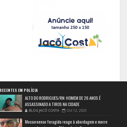
RECENTES EM POLÍCIA
ALTO DO RODRIGUES/RN: HOMEM DE 26 ANOS É
ASSASSINADO A TIROS NA CIDADE
BLOG JACÓ COSTA
Oct 12, 2025
Mossoroense foragido reage à abordagem e morre