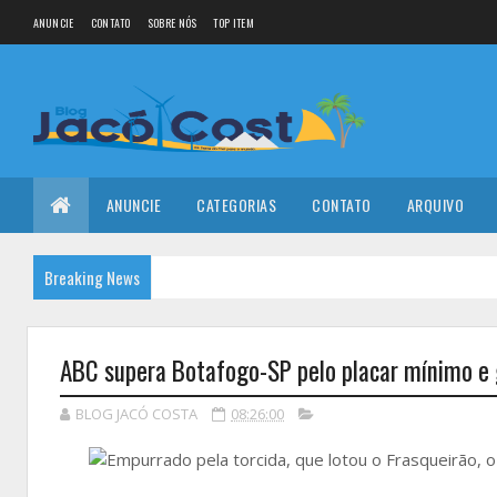
ANUNCIE
CONTATO
SOBRE NÓS
TOP ITEM
ANUNCIE
CATEGORIAS
CONTATO
ARQUIVO
Breaking News
ABC supera Botafogo-SP pelo placar mínimo e 
BLOG JACÓ COSTA
08:26:00