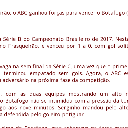
irão, o ABC ganhou forças para vencer o Botafogo (
a Série B do Campeonato Brasileiro de 2017. Nest
no Frasqueirão, e venceu por 1 a 0, com gol soli
vaga na semifinal da Série C, uma vez que o prime
o, terminou empatado sem gols. Agora, o ABC e
u adversário na próxima fase da competição.
a, com as duas equipes mostrando um alto n
o Botafogo não se intimidou com a pressão da to
ogo aos nove minutos. Serginho mandou pelo alto
 defendida pelo goleiro potiguar.
a cima do Botafogo, mas esbarrava na forte marc