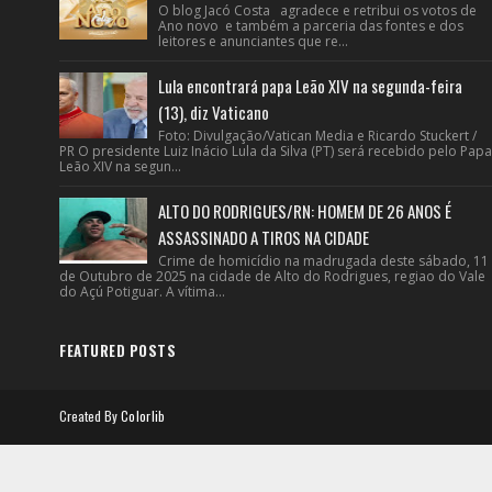
O blog Jacó Costa agradece e retribui os votos de
Ano novo e também a parceria das fontes e dos
leitores e anunciantes que re...
Lula encontrará papa Leão XIV na segunda-feira
(13), diz Vaticano
Foto: Divulgação/Vatican Media e Ricardo Stuckert /
PR O presidente Luiz Inácio Lula da Silva (PT) será recebido pelo Papa
Leão XIV na segun...
ALTO DO RODRIGUES/RN: HOMEM DE 26 ANOS É
ASSASSINADO A TIROS NA CIDADE
Crime de homicídio na madrugada deste sábado, 11
de Outubro de 2025 na cidade de Alto do Rodrigues, regiao do Vale
do Açú Potiguar. A vítima...
FEATURED POSTS
Created By
Colorlib