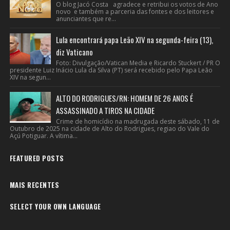
O blog Jacó Costa agradece e retribui os votos de Ano
novo e também a parceria das fontes e dos leitores e
anunciantes que re...
Lula encontrará papa Leão XIV na segunda-feira (13),
diz Vaticano
Foto: Divulgação/Vatican Media e Ricardo Stuckert / PR O
presidente Luiz Inácio Lula da Silva (PT) será recebido pelo Papa Leão
XIV na segun...
ALTO DO RODRIGUES/RN: HOMEM DE 26 ANOS É
ASSASSINADO A TIROS NA CIDADE
Crime de homicídio na madrugada deste sábado, 11 de
Outubro de 2025 na cidade de Alto do Rodrigues, regiao do Vale do
Açú Potiguar. A vítima...
FEATURED POSTS
MAIS RECENTES
SELECT YOUR OWN LANGUAGE