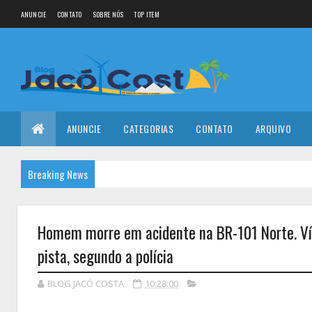
ANUNCIE
CONTATO
SOBRE NÓS
TOP ITEM
ANUNCIE
CATEGORIAS
CONTATO
ARQUIVO
Breaking News
Homem morre em acidente na BR-101 Norte. Vít
pista, segundo a polícia
BLOG JACÓ COSTA
10:28:00