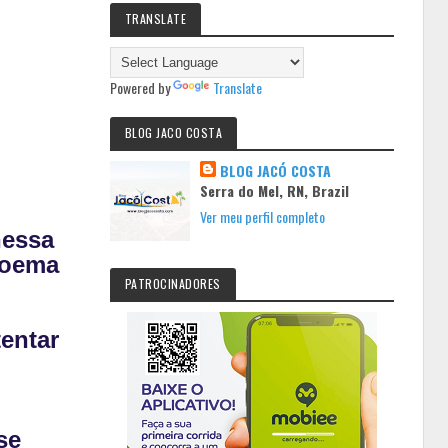
TRANSLATE
Powered by
Translate
BLOG JACO COSTA
BLOG JACÓ COSTA
Serra do Mel, RN, Brazil
Ver meu perfil completo
nessa
Moema
PATROCINADORES
tentar
se