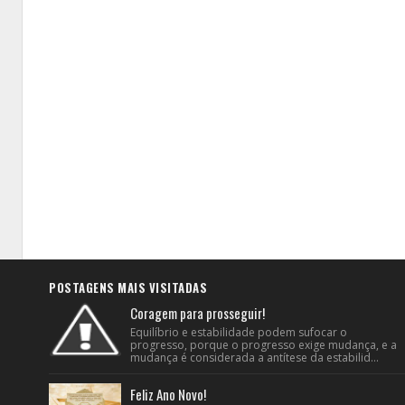
POSTAGENS MAIS VISITADAS
Coragem para prosseguir!
Equilíbrio e estabilidade podem sufocar o
progresso, porque o progresso exige mudança, e a
mudança é considerada a antítese da estabilid...
Feliz Ano Novo!