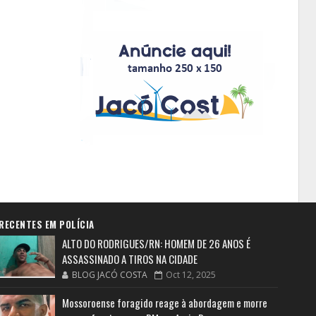
RECENTES EM POLÍCIA
ALTO DO RODRIGUES/RN: HOMEM DE 26 ANOS É
ASSASSINADO A TIROS NA CIDADE
BLOG JACÓ COSTA
Oct 12, 2025
Mossoroense foragido reage à abordagem e morre