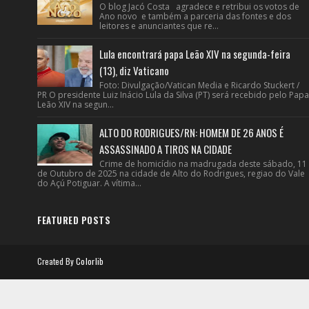
O blog Jacó Costa agradece e retribui os votos de
Ano novo e também a parceria das fontes e dos
leitores e anunciantes que re...
Lula encontrará papa Leão XIV na segunda-feira
(13), diz Vaticano
Foto: Divulgação/Vatican Media e Ricardo Stuckert /
PR O presidente Luiz Inácio Lula da Silva (PT) será recebido pelo Papa
Leão XIV na segun...
ALTO DO RODRIGUES/RN: HOMEM DE 26 ANOS É
ASSASSINADO A TIROS NA CIDADE
Crime de homicídio na madrugada deste sábado, 11
de Outubro de 2025 na cidade de Alto do Rodrigues, regiao do Vale
do Açú Potiguar. A vítima...
FEATURED POSTS
Created By
Colorlib