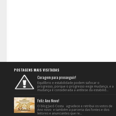
POSTAGENS MAIS VISITADAS
Coragem para prosseguir!
Equilíbrio e estabilidade podem sufocar o
progresso, porque o progresso exige mudança, e a
mudança é considerada a antítese da estabilid...
Feliz Ano Novo!
O blog Jacó Costa agradece e retribui os votos de
Ano novo e também a parceria das fontes e dos
leitores e anunciantes que re...