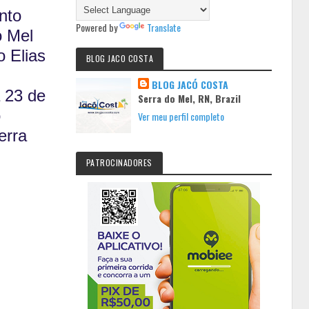
nto
Powered by
Translate
o Mel
 Elias
BLOG JACO COSTA
BLOG JACÓ COSTA
 23 de
Serra do Mel, RN, Brazil
o
Ver meu perfil completo
erra
PATROCINADORES