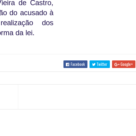
ieira de Castro,
ção do acusado à
ealização dos
rma da lei.
Facebook
Twitter
Google+