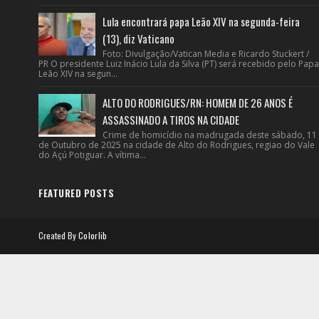
Lula encontrará papa Leão XIV na segunda-feira
(13), diz Vaticano
Foto: Divulgação/Vatican Media e Ricardo Stuckert /
PR O presidente Luiz Inácio Lula da Silva (PT) será recebido pelo Papa
Leão XIV na segun...
ALTO DO RODRIGUES/RN: HOMEM DE 26 ANOS É
ASSASSINADO A TIROS NA CIDADE
Crime de homicídio na madrugada deste sábado, 11
de Outubro de 2025 na cidade de Alto do Rodrigues, regiao do Vale
do Açú Potiguar. A vítima...
FEATURED POSTS
Created By
Colorlib