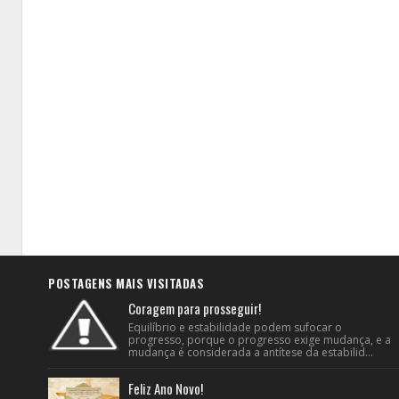
POSTAGENS MAIS VISITADAS
Coragem para prosseguir!
Equilíbrio e estabilidade podem sufocar o
progresso, porque o progresso exige mudança, e a
mudança é considerada a antítese da estabilid...
Feliz Ano Novo!