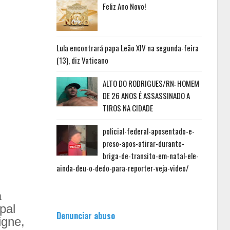
Feliz Ano Novo!
Lula encontrará papa Leão XIV na segunda-feira
(13), diz Vaticano
ALTO DO RODRIGUES/RN: HOMEM
DE 26 ANOS É ASSASSINADO A
TIROS NA CIDADE
policial-federal-aposentado-e-
preso-apos-atirar-durante-
briga-de-transito-em-natal-ele-
ainda-deu-o-dedo-para-reporter-veja-video/
a
pal
Denunciar abuso
igne,