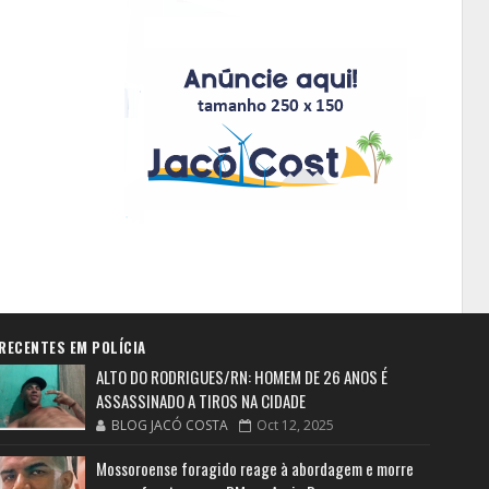
RECENTES EM POLÍCIA
ALTO DO RODRIGUES/RN: HOMEM DE 26 ANOS É
ASSASSINADO A TIROS NA CIDADE
BLOG JACÓ COSTA
Oct 12, 2025
Mossoroense foragido reage à abordagem e morre