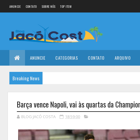
ANUNCIE
CONTATO
SOBRE NÓS
TOP ITEM
ANUNCIE
CATEGORIAS
CONTATO
ARQUIVO
Breaking News
Barça vence Napoli, vai às quartas da Champion
BLOG JACÓ COSTA
18:59:00