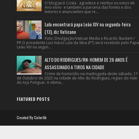
O blog Jacó Costa agradece e retribui os votos de
Ano novo e também a parceria das fontes e dos
leitores e anunciantes que re...
Lula encontrará papa Leão XIV na segunda-feira
(13), diz Vaticano
Foto: Divulgação/Vatican Media e Ricardo Stuckert /
PR O presidente Luiz Inácio Lula da Silva (PT) será recebido pelo Papa
Leão XIV na segun...
ALTO DO RODRIGUES/RN: HOMEM DE 26 ANOS É
ASSASSINADO A TIROS NA CIDADE
Crime de homicídio na madrugada deste sábado, 11
de Outubro de 2025 na cidade de Alto do Rodrigues, regiao do Vale
do Açú Potiguar. A vítima...
FEATURED POSTS
Created By
Colorlib