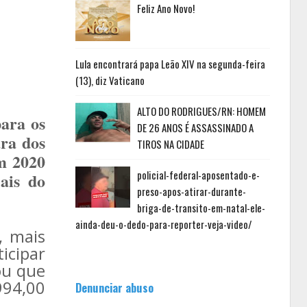
Feliz Ano Novo!
Lula encontrará papa Leão XIV na segunda-feira
(13), diz Vaticano
ALTO DO RODRIGUES/RN: HOMEM
ara os
DE 26 ANOS É ASSASSINADO A
ra dos
TIROS NA CIDADE
m 2020
policial-federal-aposentado-e-
ais do
preso-apos-atirar-durante-
briga-de-transito-em-natal-ele-
ainda-deu-o-dedo-para-reporter-veja-video/
, mais
icipar
ou que
994,00
Denunciar abuso