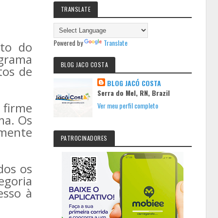
TRANSLATE
Powered by
Translate
nto do
ograma
BLOG JACO COSTA
tos de
BLOG JACÓ COSTA
Serra do Mel, RN, Brazil
 firme
Ver meu perfil completo
ma. Os
amente
PATROCINADORES
dos os
egoria
esso à