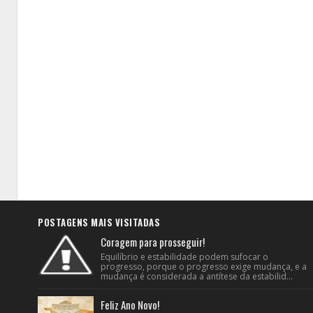
POSTAGENS MAIS VISITADAS
Coragem para prosseguir!
Equilíbrio e estabilidade podem sufocar o
progresso, porque o progresso exige mudança, e a
mudança é considerada a antítese da estabilid...
Feliz Ano Novo!