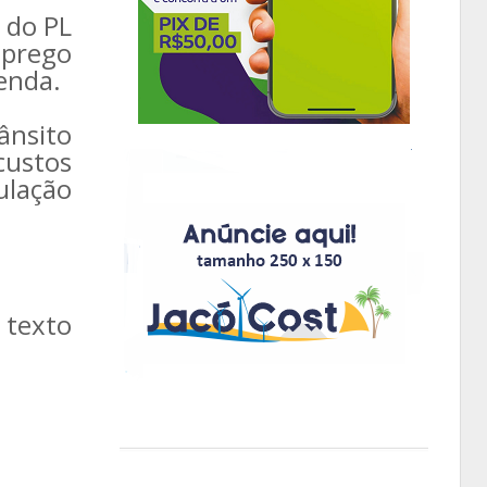
 do PL
mprego
enda.
ânsito
custos
ulação
 texto