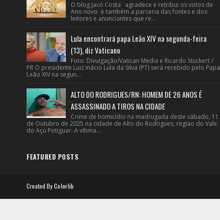
O blog Jacó Costa agradece e retribui os votos de
Ano novo e também a parceria das fontes e dos
leitores e anunciantes que re...
Lula encontrará papa Leão XIV na segunda-feira
(13), diz Vaticano
Foto: Divulgação/Vatican Media e Ricardo Stuckert /
PR O presidente Luiz Inácio Lula da Silva (PT) será recebido pelo Papa
Leão XIV na segun...
ALTO DO RODRIGUES/RN: HOMEM DE 26 ANOS É
ASSASSINADO A TIROS NA CIDADE
Crime de homicídio na madrugada deste sábado, 11
de Outubro de 2025 na cidade de Alto do Rodrigues, regiao do Vale
do Açú Potiguar. A vítima...
FEATURED POSTS
Created By
Colorlib