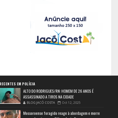
RECENTES EM POLÍCIA
ALTO DO RODRIGUES/RN: HOMEM DE 26 ANOS É
ASSASSINADO A TIROS NA CIDADE
BLOG JACÓ COSTA
Oct 12, 2025
Mossoroense foragido reage à abordagem e morre