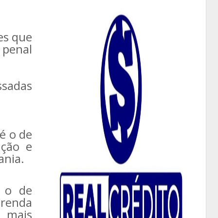
es que
 penal
ssadas
é o de
ação e
ania.
, o de
 renda
 mais