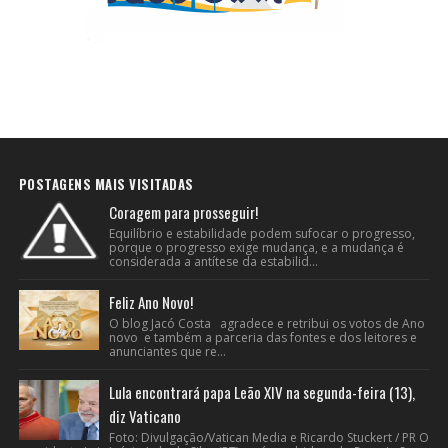
POSTAGENS MAIS VISITADAS
Coragem para prosseguir!
Equilíbrio e estabilidade podem sufocar o progresso,
porque o progresso exige mudança, e a mudança é
considerada a antítese da estabilid...
Feliz Ano Novo!
O blog Jacó Costa agradece e retribui os votos de Ano
novo e também a parceria das fontes e dos leitores e
anunciantes que re...
Lula encontrará papa Leão XIV na segunda-feira (13),
diz Vaticano
Foto: Divulgação/Vatican Media e Ricardo Stuckert / PR O