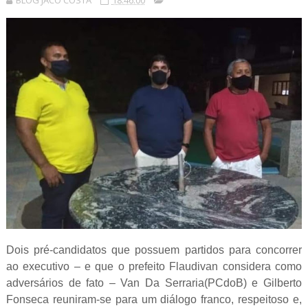
BLOG JACÓ COSTA
18:46:00
Dois pré-candidatos que possuem partidos para concorrer
ao executivo – e que o prefeito Flaudivan considera como
adversários de fato – Van Da Serraria(PCdoB) e Gilberto
Fonseca reuniram-se para um diálogo franco, respeitoso e,