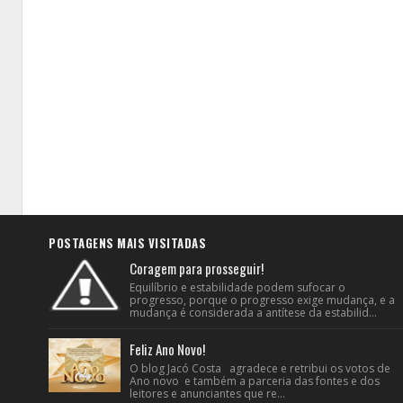
POSTAGENS MAIS VISITADAS
Coragem para prosseguir!
Equilíbrio e estabilidade podem sufocar o
progresso, porque o progresso exige mudança, e a
mudança é considerada a antítese da estabilid...
Feliz Ano Novo!
O blog Jacó Costa agradece e retribui os votos de
Ano novo e também a parceria das fontes e dos
leitores e anunciantes que re...