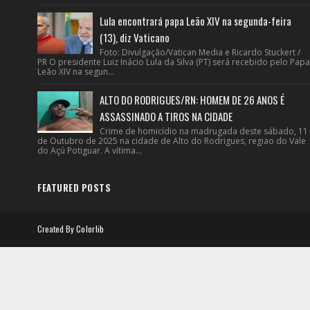
Lula encontrará papa Leão XIV na segunda-feira
(13), diz Vaticano
Foto: Divulgação/Vatican Media e Ricardo Stuckert /
PR O presidente Luiz Inácio Lula da Silva (PT) será recebido pelo Papa
Leão XIV na segun...
ALTO DO RODRIGUES/RN: HOMEM DE 26 ANOS É
ASSASSINADO A TIROS NA CIDADE
Crime de homicídio na madrugada deste sábado, 11
de Outubro de 2025 na cidade de Alto do Rodrigues, regiao do Vale
do Açú Potiguar. A vítima...
FEATURED POSTS
Created By
Colorlib