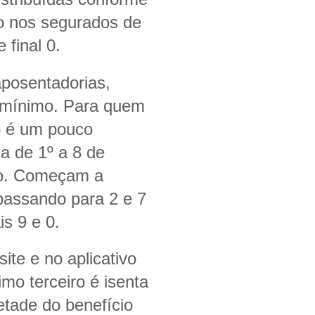
do nos segurados de
 final 0.
posentadorias,
o mínimo. Para quem
o é um pouco
ga de 1º a 8 de
lho. Começam a
 passando para 2 e 7
is 9 e 0.
ite e no aplicativo
mo terceiro é isenta
tade do benefício