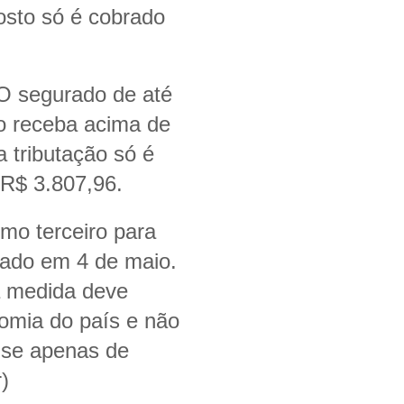
osto só é cobrado
 O segurado de até
o receba acima de
 tributação só é
a R$ 3.807,96.
mo terceiro para
cado em 4 de maio.
a medida deve
nomia do país e não
r-se apenas de
r)