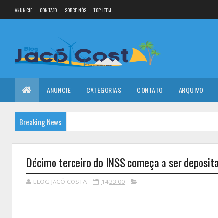
ANUNCIE
CONTATO
SOBRE NÓS
TOP ITEM
ANUNCIE
CATEGORIAS
CONTATO
ARQUIVO
Breaking News
Décimo terceiro do INSS começa a ser deposit
BLOG JACÓ COSTA
14:33:00