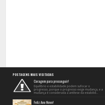
POSTAGENS MAIS VISITADAS
Coragem para prosseguir!
Equilíbrio e estabilidade podem sufocar o
progresso, porque o progresso exige mudança, e a
mudança é considerada a antítese da estabilid...
Feliz Ano Novo!