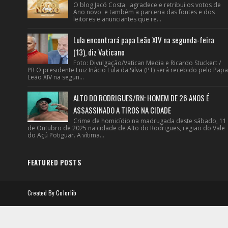
O blog Jacó Costa agradece e retribui os votos de
Ano novo e também a parceria das fontes e dos
leitores e anunciantes que re...
Lula encontrará papa Leão XIV na segunda-feira
(13), diz Vaticano
Foto: Divulgação/Vatican Media e Ricardo Stuckert /
PR O presidente Luiz Inácio Lula da Silva (PT) será recebido pelo Papa
Leão XIV na segun...
ALTO DO RODRIGUES/RN: HOMEM DE 26 ANOS É
ASSASSINADO A TIROS NA CIDADE
Crime de homicídio na madrugada deste sábado, 11
de Outubro de 2025 na cidade de Alto do Rodrigues, regiao do Vale
do Açú Potiguar. A vítima...
FEATURED POSTS
Created By
Colorlib