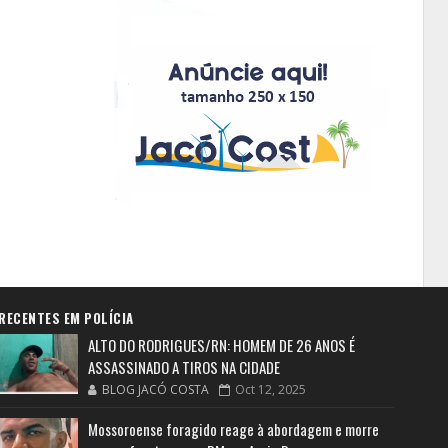
RECENTES EM POLÍCIA
ALTO DO RODRIGUES/RN: HOMEM DE 26 ANOS É
ASSASSINADO A TIROS NA CIDADE
BLOG JACÓ COSTA
Oct 12, 2025
Mossoroense foragido reage à abordagem e morre