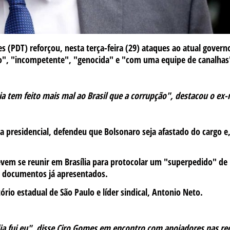
 (PDT) reforçou, nesta terça-feira (29) ataques ao atual govern
o", "incompetente", "genocida" e "com uma equipe de canalhas
a tem feito mais mal ao Brasil que a corrupção", destacou o ex-
 presidencial, defendeu que Bolsonaro seja afastado do cargo e
 devem se reunir em Brasília para protocolar um "superpedido" de
m documentos já apresentados.
ório estadual de São Paulo e líder sindical, Antonio Neto.
ia fui eu", disse Ciro Gomes em encontro com apoiadores nas re