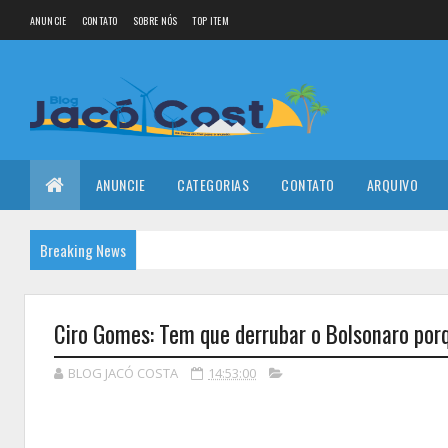
ANUNCIE
CONTATO
SOBRE NÓS
TOP ITEM
ANUNCIE
CATEGORIAS
CONTATO
ARQUIVO
Breaking News
Ciro Gomes: Tem que derrubar o Bolsonaro por
BLOG JACÓ COSTA
14:53:00