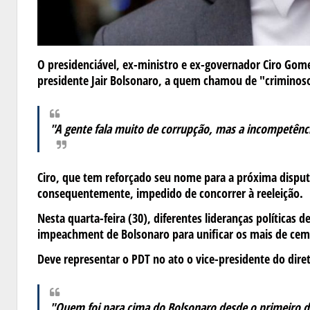
O presidenciável, ex-ministro e ex-governador Ciro Gomes
presidente Jair Bolsonaro, a quem chamou de "criminos
"A gente fala muito de corrupção, mas a incompetênci
Ciro, que tem reforçado seu nome para a próxima disputa
consequentemente, impedido de concorrer à reeleição.
Nesta quarta-feira (30), diferentes lideranças políticas
impeachment de Bolsonaro para unificar os mais de ce
Deve representar o PDT no ato o vice-presidente do diret
"Quem foi para cima do Bolsonaro desde o primeiro d