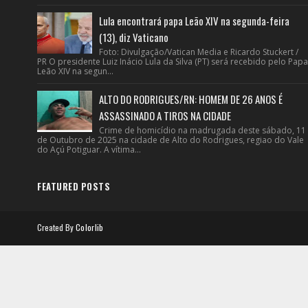
Lula encontrará papa Leão XIV na segunda-feira
(13), diz Vaticano
Foto: Divulgação/Vatican Media e Ricardo Stuckert /
PR O presidente Luiz Inácio Lula da Silva (PT) será recebido pelo Papa
Leão XIV na segun...
ALTO DO RODRIGUES/RN: HOMEM DE 26 ANOS É
ASSASSINADO A TIROS NA CIDADE
Crime de homicídio na madrugada deste sábado, 11
de Outubro de 2025 na cidade de Alto do Rodrigues, regiao do Vale
do Açú Potiguar. A vítima...
FEATURED POSTS
Created By
Colorlib