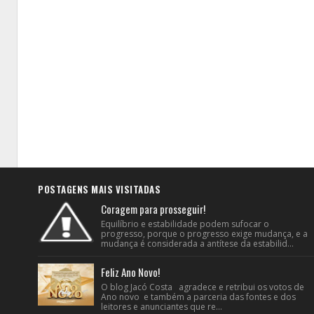
POSTAGENS MAIS VISITADAS
Coragem para prosseguir!
Equilíbrio e estabilidade podem sufocar o
progresso, porque o progresso exige mudança, e a
mudança é considerada a antítese da estabilid...
Feliz Ano Novo!
O blog Jacó Costa agradece e retribui os votos de
Ano novo e também a parceria das fontes e dos
leitores e anunciantes que re...