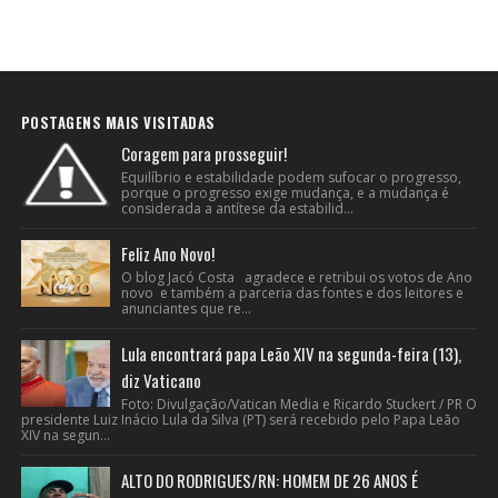
POSTAGENS MAIS VISITADAS
Coragem para prosseguir!
Equilíbrio e estabilidade podem sufocar o progresso,
porque o progresso exige mudança, e a mudança é
considerada a antítese da estabilid...
Feliz Ano Novo!
O blog Jacó Costa agradece e retribui os votos de Ano
novo e também a parceria das fontes e dos leitores e
anunciantes que re...
Lula encontrará papa Leão XIV na segunda-feira (13),
diz Vaticano
Foto: Divulgação/Vatican Media e Ricardo Stuckert / PR O
presidente Luiz Inácio Lula da Silva (PT) será recebido pelo Papa Leão
XIV na segun...
ALTO DO RODRIGUES/RN: HOMEM DE 26 ANOS É