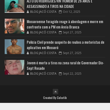
ALTO DO RODRIGUES/RN: HOMEM DE 26 ANOS É
ASSASSINADO A TIROS NA CIDADE
BLOG JACÓ COSTA
Oct 12, 2025
Mossoroense foragido reage à abordagem e morre em
confronto com a PM em Areia Branca
BLOG JACÓ COSTA
Sept 27, 2025
Polícia Civil prende suspeito de roubos a motoristas de
aplicativo em Mossoró
BLOG JACÓ COSTA
Sept 27, 2025
Jovem é morto a tiros na zona rural de Governador Dix-
Sept Rosado
BLOG JACÓ COSTA
Sept 22, 2025
Created By
Colorlib