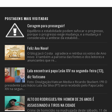
POSTAGENS MAIS VISITADAS
Coragem para prosseguir!
Equilíbrio e estabilidade podem sufocar o progresso,
porque o progresso exige mudança, e a mudança é
considerada a antítese da estabilid...
Feliz Ano Novo!
O blog Jacó Costa agradece e retribui os votos de Ano
novo e também a parceria das fontes e dos leitores e
anunciantes que re...
Lula encontrará papa Leão XIV na segunda-feira (13),
diz Vaticano
Foto: Divulgação/Vatican Media e Ricardo Stuckert / PR O
presidente Luiz Inácio Lula da Silva (PT) será recebido pelo Papa Leão
XIV na segun...
ALTO DO RODRIGUES/RN: HOMEM DE 26 ANOS É
ASSASSINADO A TIROS NA CIDADE
Crime de homicídio na madrugada deste sábado, 11 de