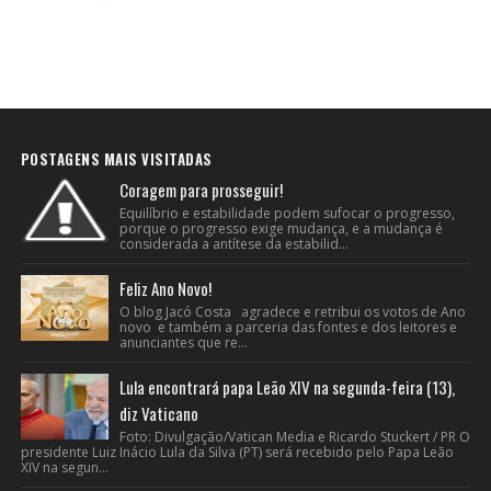
POSTAGENS MAIS VISITADAS
Coragem para prosseguir!
Equilíbrio e estabilidade podem sufocar o progresso,
porque o progresso exige mudança, e a mudança é
considerada a antítese da estabilid...
Feliz Ano Novo!
O blog Jacó Costa agradece e retribui os votos de Ano
novo e também a parceria das fontes e dos leitores e
anunciantes que re...
Lula encontrará papa Leão XIV na segunda-feira (13),
diz Vaticano
Foto: Divulgação/Vatican Media e Ricardo Stuckert / PR O
presidente Luiz Inácio Lula da Silva (PT) será recebido pelo Papa Leão
XIV na segun...