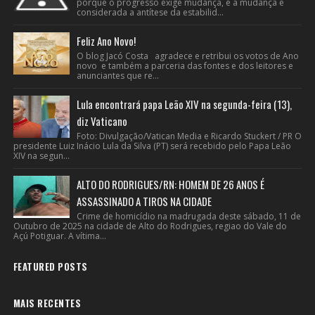
porque o progresso exige mudança, e a mudança é
considerada a antítese da estabilid...
Feliz Ano Novo!
O blog Jacó Costa agradece e retribui os votos de Ano
novo e também a parceria das fontes e dos leitores e
anunciantes que re...
Lula encontrará papa Leão XIV na segunda-feira (13),
diz Vaticano
Foto: Divulgação/Vatican Media e Ricardo Stuckert / PR O
presidente Luiz Inácio Lula da Silva (PT) será recebido pelo Papa Leão
XIV na segun...
ALTO DO RODRIGUES/RN: HOMEM DE 26 ANOS É
ASSASSINADO A TIROS NA CIDADE
Crime de homicídio na madrugada deste sábado, 11 de
Outubro de 2025 na cidade de Alto do Rodrigues, regiao do Vale do
Açú Potiguar. A vítima...
FEATURED POSTS
MAIS RECENTES