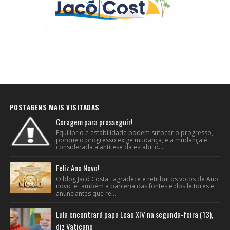
POSTAGENS MAIS VISITADAS
Coragem para prosseguir!
Equilíbrio e estabilidade podem sufocar o progresso,
porque o progresso exige mudança, e a mudança é
considerada a antítese da estabilid...
Feliz Ano Novo!
O blog Jacó Costa agradece e retribui os votos de Ano
novo e também a parceria das fontes e dos leitores e
anunciantes que re...
Lula encontrará papa Leão XIV na segunda-feira (13),
diz Vaticano