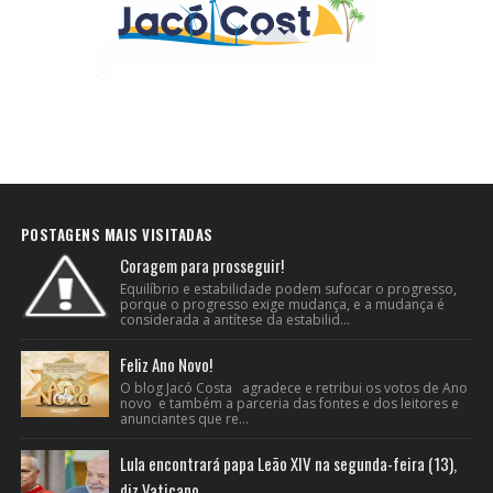
POSTAGENS MAIS VISITADAS
Coragem para prosseguir!
Equilíbrio e estabilidade podem sufocar o progresso,
porque o progresso exige mudança, e a mudança é
considerada a antítese da estabilid...
Feliz Ano Novo!
O blog Jacó Costa agradece e retribui os votos de Ano
novo e também a parceria das fontes e dos leitores e
anunciantes que re...
Lula encontrará papa Leão XIV na segunda-feira (13),
diz Vaticano