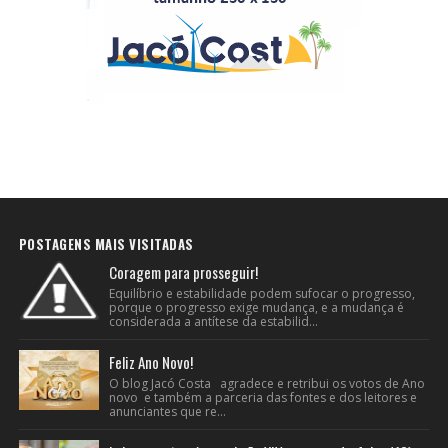
POSTAGENS MAIS VISITADAS
Coragem para prosseguir!
Equilíbrio e estabilidade podem sufocar o progresso,
porque o progresso exige mudança, e a mudança é
considerada a antítese da estabilid...
Feliz Ano Novo!
O blog Jacó Costa agradece e retribui os votos de Ano
novo e também a parceria das fontes e dos leitores e
anunciantes que re...