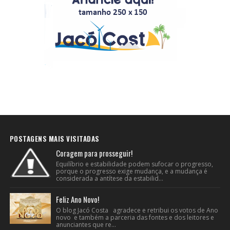
POSTAGENS MAIS VISITADAS
Coragem para prosseguir!
Equilíbrio e estabilidade podem sufocar o progresso,
porque o progresso exige mudança, e a mudança é
considerada a antítese da estabilid...
Feliz Ano Novo!
O blog Jacó Costa agradece e retribui os votos de Ano
novo e também a parceria das fontes e dos leitores e
anunciantes que re...