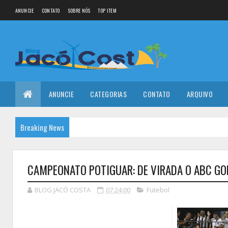
ANUNCIE
CONTATO
SOBRE NÓS
TOP ITEM
ANUNCIE
CATEGORIAS
CONTATO
ARQUIVO
Breaking News
CAMPEONATO POTIGUAR: DE VIRADA O ABC GO
BLOG JACÓ COSTA
07:24:00
Futebol