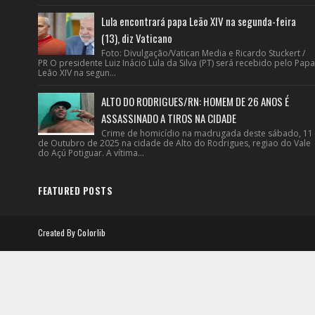
Lula encontrará papa Leão XIV na segunda-feira
(13), diz Vaticano
Foto: Divulgação/Vatican Media e Ricardo Stuckert /
PR O presidente Luiz Inácio Lula da Silva (PT) será recebido pelo Papa
Leão XIV na segun...
ALTO DO RODRIGUES/RN: HOMEM DE 26 ANOS É
ASSASSINADO A TIROS NA CIDADE
Crime de homicídio na madrugada deste sábado, 11
de Outubro de 2025 na cidade de Alto do Rodrigues, regiao do Vale
do Açú Potiguar. A vítima...
FEATURED POSTS
Created By
Colorlib