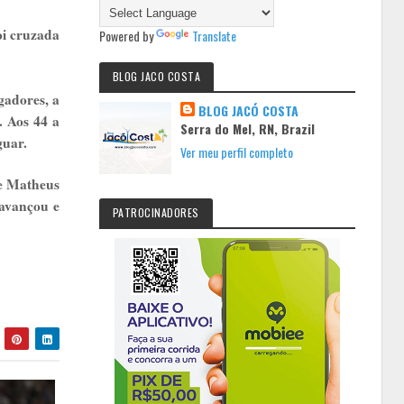
oi cruzada
Powered by
Translate
BLOG JACO COSTA
gadores, a
BLOG JACÓ COSTA
. Aos 44 a
Serra do Mel, RN, Brazil
guar.
Ver meu perfil completo
de Matheus
 avançou e
PATROCINADORES