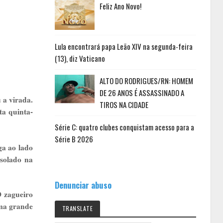
Feliz Ano Novo!
Lula encontrará papa Leão XIV na segunda-feira
(13), diz Vaticano
ALTO DO RODRIGUES/RN: HOMEM
DE 26 ANOS É ASSASSINADO A
 a virada.
TIROS NA CIDADE
ta quinta-
Série C: quatro clubes conquistam acesso para a
Série B 2026
a ao lado
isolado na
Denunciar abuso
O zagueiro
uma grande
TRANSLATE