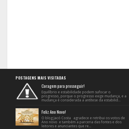
POSTAGENS MAIS VISITADAS
Coragem para prosseguir!
Equilíbrio e estabilidade podem sufocar o
progresso, porque o progresso exige mudança, e a
mudança é considerada a antítese da estabilid...
Feliz Ano Novo!
O blog Jacó Costa agradece e retribui os votos de
Ano novo e também a parceria das fontes e dos
leitores e anunciantes que re...