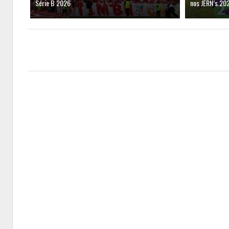
Série B 2026
nos JERN’s 20