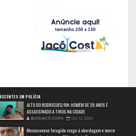
RECENTES EM POLÍCIA
ALTO DO RODRIGUES/RN: HOMEM DE 26 ANOS É
ASSASSINADO A TIROS NA CIDADE
BLOG JACÓ COSTA
Oct 12, 2025
Mossoroense foragido reage à abordagem e morre