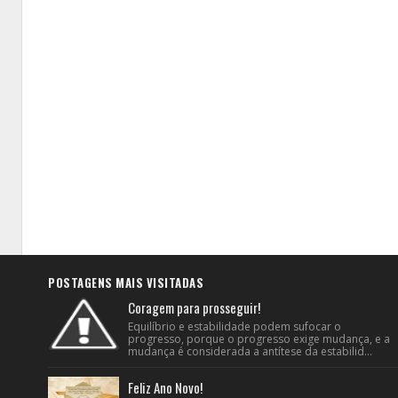
POSTAGENS MAIS VISITADAS
Coragem para prosseguir!
Equilíbrio e estabilidade podem sufocar o
progresso, porque o progresso exige mudança, e a
mudança é considerada a antítese da estabilid...
Feliz Ano Novo!