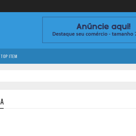
TOP ITEM
HA