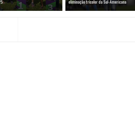
25
eliminação tricolor da Sul-Americana