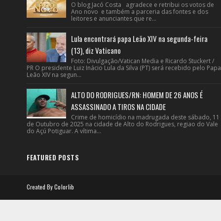
O blog Jacó Costa agradece e retribui os votos de
Ano novo e também a parceria das fontes e dos
leitores e anunciantes que re...
Lula encontrará papa Leão XIV na segunda-feira
(13), diz Vaticano
Foto: Divulgação/Vatican Media e Ricardo Stuckert /
PR O presidente Luiz Inácio Lula da Silva (PT) será recebido pelo Papa
Leão XIV na segun...
ALTO DO RODRIGUES/RN: HOMEM DE 26 ANOS É
ASSASSINADO A TIROS NA CIDADE
Crime de homicídio na madrugada deste sábado, 11
de Outubro de 2025 na cidade de Alto do Rodrigues, regiao do Vale
do Açú Potiguar. A vítima...
FEATURED POSTS
Created By
Colorlib