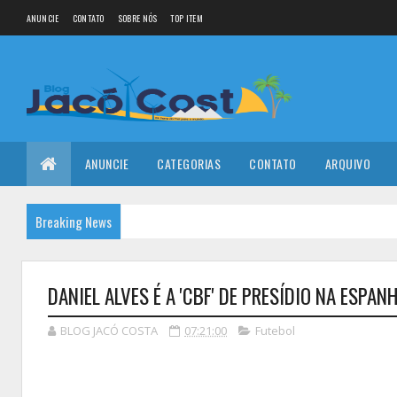
ANUNCIE
CONTATO
SOBRE NÓS
TOP ITEM
ANUNCIE
CATEGORIAS
CONTATO
ARQUIVO
Breaking News
DANIEL ALVES É A 'CBF' DE PRESÍDIO NA ESPAN
BLOG JACÓ COSTA
07:21:00
Futebol