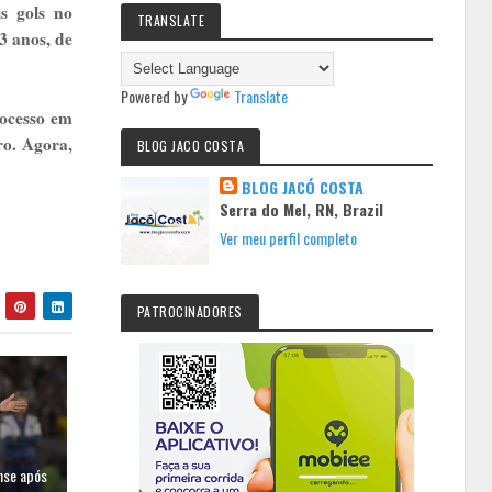
s gols no
TRANSLATE
3 anos, de
Powered by
Translate
rocesso em
ro. Agora,
BLOG JACO COSTA
BLOG JACÓ COSTA
Serra do Mel, RN, Brazil
Ver meu perfil completo
PATROCINADORES
nse após