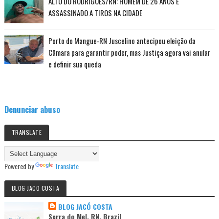
ALTO DO RODRIGUES/RN: HOMEM DE 26 ANOS É
ASSASSINADO A TIROS NA CIDADE
Porto do Mangue-RN Juscelino antecipou eleição da
Câmara para garantir poder, mas Justiça agora vai anular
e definir sua queda
Denunciar abuso
TRANSLATE
Powered by
Translate
BLOG JACO COSTA
BLOG JACÓ COSTA
Serra do Mel, RN, Brazil