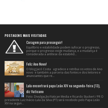
POSTAGENS MAIS VISITADAS
Coragem para prosseguir!
Equilíbrio e estabilidade podem sufocar o progresso,
porque o progresso exige mudança, e a mudança é
considerada a antítese da estabilid...
Feliz Ano Novo!
O blog Jacó Costa agradece e retribui os votos de Ano
novo e também a parceria das fontes e dos leitores e
anunciantes que re...
Lula encontrará papa Leão XIV na segunda-feira (13),
diz Vaticano
Foto: Divulgação/Vatican Media e Ricardo Stuckert / PR O
presidente Luiz Inácio Lula da Silva (PT) será recebido pelo Papa Leão
XIV na segun...