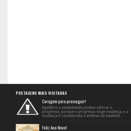
POSTAGENS MAIS VISITADAS
Coragem para prosseguir!
Equilíbrio e estabilidade podem sufocar o
progresso, porque o progresso exige mudança, e a
mudança é considerada a antítese da estabilid...
Feliz Ano Novo!