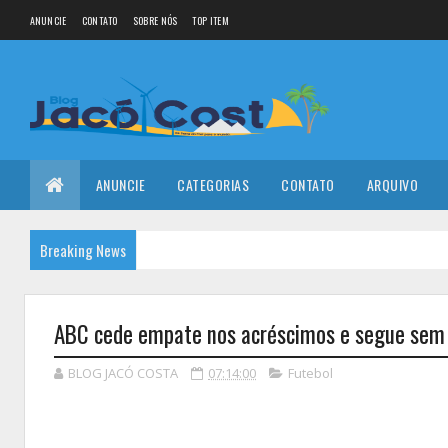
ANUNCIE
CONTATO
SOBRE NÓS
TOP ITEM
ANUNCIE
CATEGORIAS
CONTATO
ARQUIVO
Breaking News
ABC cede empate nos acréscimos e segue sem 
BLOG JACÓ COSTA
07:14:00
Futebol