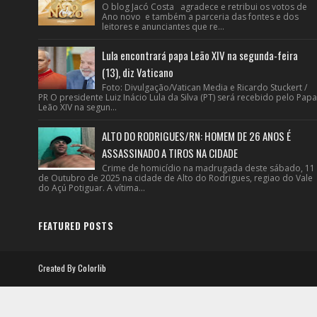
O blog Jacó Costa agradece e retribui os votos de
Ano novo e também a parceria das fontes e dos
leitores e anunciantes que re...
Lula encontrará papa Leão XIV na segunda-feira
(13), diz Vaticano
Foto: Divulgação/Vatican Media e Ricardo Stuckert /
PR O presidente Luiz Inácio Lula da Silva (PT) será recebido pelo Papa
Leão XIV na segun...
ALTO DO RODRIGUES/RN: HOMEM DE 26 ANOS É
ASSASSINADO A TIROS NA CIDADE
Crime de homicídio na madrugada deste sábado, 11
de Outubro de 2025 na cidade de Alto do Rodrigues, regiao do Vale
do Açú Potiguar. A vítima...
FEATURED POSTS
Created By
Colorlib