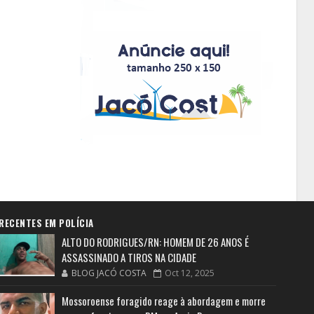
RECENTES EM POLÍCIA
ALTO DO RODRIGUES/RN: HOMEM DE 26 ANOS É
ASSASSINADO A TIROS NA CIDADE
BLOG JACÓ COSTA
Oct 12, 2025
Mossoroense foragido reage à abordagem e morre