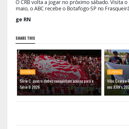
O CRB volta a jogar no próximo sábado. Visita o 
maio, o ABC recebe o Botafogo-SP no Frasqueirã
ge RN
SHARE THIS
FUTEBOL
FUTEBOL
Série C: quatro clubes conquistam acesso para a
Vilas Ceará e 
Série B 2026
nos JERN’s 20