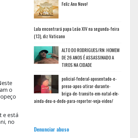
Feliz Ano Novo!
Lula encontrará papa Leão XIV na segunda-feira
(13), diz Vaticano
ALTO DO RODRIGUES/RN: HOMEM
DE 26 ANOS É ASSASSINADO A
TIROS NA CIDADE
policial-federal-aposentado-e-
Neste
preso-apos-atirar-durante-
ram o
briga-de-transito-em-natal-ele-
ropeço
ainda-deu-o-dedo-para-reporter-veja-video/
 e está
ni, no
Denunciar abuso