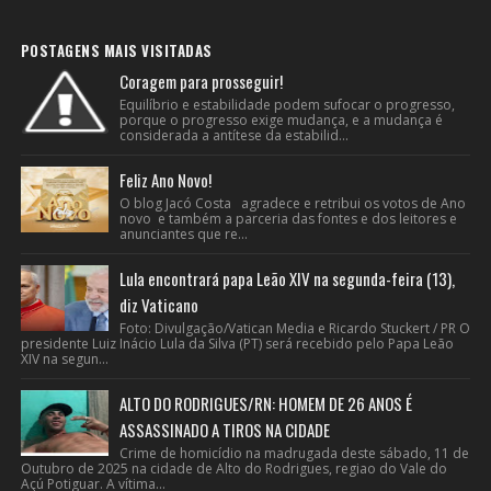
POSTAGENS MAIS VISITADAS
Coragem para prosseguir!
Equilíbrio e estabilidade podem sufocar o progresso,
porque o progresso exige mudança, e a mudança é
considerada a antítese da estabilid...
Feliz Ano Novo!
O blog Jacó Costa agradece e retribui os votos de Ano
novo e também a parceria das fontes e dos leitores e
anunciantes que re...
Lula encontrará papa Leão XIV na segunda-feira (13),
diz Vaticano
Foto: Divulgação/Vatican Media e Ricardo Stuckert / PR O
presidente Luiz Inácio Lula da Silva (PT) será recebido pelo Papa Leão
XIV na segun...
ALTO DO RODRIGUES/RN: HOMEM DE 26 ANOS É
ASSASSINADO A TIROS NA CIDADE
Crime de homicídio na madrugada deste sábado, 11 de
Outubro de 2025 na cidade de Alto do Rodrigues, regiao do Vale do
Açú Potiguar. A vítima...