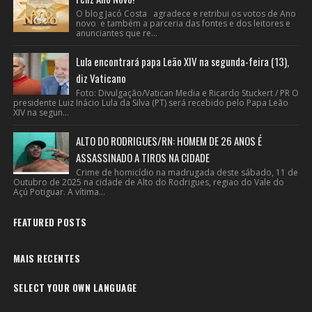
O blog Jacó Costa agradece e retribui os votos de Ano
novo e também a parceria das fontes e dos leitores e
anunciantes que re...
Lula encontrará papa Leão XIV na segunda-feira (13),
diz Vaticano
Foto: Divulgação/Vatican Media e Ricardo Stuckert / PR O
presidente Luiz Inácio Lula da Silva (PT) será recebido pelo Papa Leão
XIV na segun...
ALTO DO RODRIGUES/RN: HOMEM DE 26 ANOS É
ASSASSINADO A TIROS NA CIDADE
Crime de homicídio na madrugada deste sábado, 11 de
Outubro de 2025 na cidade de Alto do Rodrigues, regiao do Vale do
Açú Potiguar. A vítima...
FEATURED POSTS
MAIS RECENTES
SELECT YOUR OWN LANGUAGE