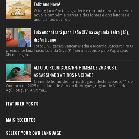
Feliz Ano Novo!
O blog Jacó Costa agradece e retribui os votos de Ano
novo e também a parceria das fontes e dos leitores e
anunciantes que re...
Lula encontrará papa Leão XIV na segunda-feira (13),
diz Vaticano
Foto: Divulgação/Vatican Media e Ricardo Stuckert / PR O
presidente Luiz Inácio Lula da Silva (PT) será recebido pelo Papa Leão
XIV na segun...
ALTO DO RODRIGUES/RN: HOMEM DE 26 ANOS É
ASSASSINADO A TIROS NA CIDADE
Crime de homicídio na madrugada deste sábado, 11 de
Outubro de 2025 na cidade de Alto do Rodrigues, regiao do Vale do
Açú Potiguar. A vítima...
FEATURED POSTS
MAIS RECENTES
SELECT YOUR OWN LANGUAGE