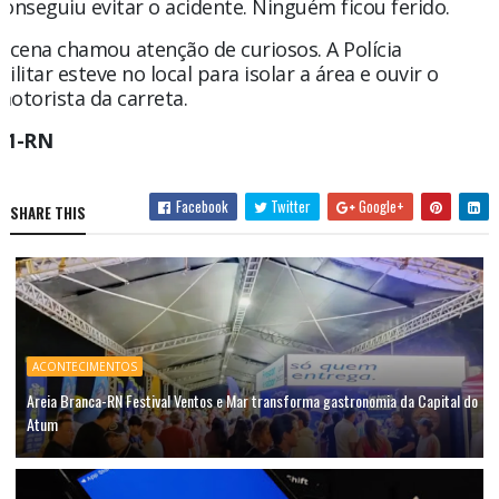
conseguiu evitar o acidente. Ninguém ficou ferido.
A cena chamou atenção de curiosos. A Polícia
Militar esteve no local para isolar a área e ouvir o
motorista da carreta.
g1-RN
Facebook
Twitter
Google+
SHARE THIS
ACONTECIMENTOS
Areia Branca-RN Festival Ventos e Mar transforma gastronomia da Capital do
Atum