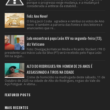
porque o progresso exige mudança, e a mudança é
considerada a antítese da estabilid...
Feliz Ano Novo!
O blog Jacó Costa agradece e retribui os votos de Ano
novo e também a parceria das fontes e dos leitores e
anunciantes que re...
Lula encontrará papa Leão XIV na segunda-feira (13),
diz Vaticano
Foto: Divulgação/Vatican Media e Ricardo Stuckert / PR O
presidente Luiz Inácio Lula da Silva (PT) será recebido pelo Papa Leão
XIV na segun...
ALTO DO RODRIGUES/RN: HOMEM DE 26 ANOS É
ASSASSINADO A TIROS NA CIDADE
Crime de homicídio na madrugada deste sábado, 11 de
Outubro de 2025 na cidade de Alto do Rodrigues, regiao do Vale do
Açú Potiguar. A vítima...
FEATURED POSTS
MAIS RECENTES