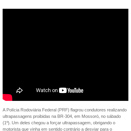
A Polícia Rodoviária Federal (PRF) flagrou condutores realizando
ultrapassagens proibidas na BR-304, em Mossoró, no sábado
(1º). Um deles chegou a forçar ultrapassagem, obrigando o
motorista que vinha em sentido contrário a desviar para o