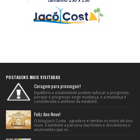
POSTAGENS MAIS VISITADAS
Coragem para prosseguir!
Equilíbrio e estabilidade podem sufocar o progresso,
porque o progresso exige mudança, e a mudança é
considerada a antítese da estabilid...
Feliz Ano Novo!
O blog Jacó Costa agradece e retribui os votos de Ano
novo e também a parceria das fontes e dos leitores e
anunciantes que re...