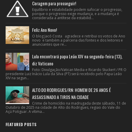
Coragem para prosseguir!
Equilíbrio e estabilidade podem sufocar o progresso,
porque o progresso exige mudança, e a mudança é
considerada a antítese da estabilid...
Feliz Ano Novo!
O blog Jacó Costa agradece e retribui os votos de Ano
novo e também a parceria das fontes e dos leitores e
anunciantes que re...
Lula encontrará papa Leão XIV na segunda-feira (13),
diz Vaticano
Foto: Divulgação/Vatican Media e Ricardo Stuckert / PR O
presidente Luiz Inácio Lula da Silva (PT) será recebido pelo Papa Leão
XIV na segun...
ALTO DO RODRIGUES/RN: HOMEM DE 26 ANOS É
ASSASSINADO A TIROS NA CIDADE
Crime de homicídio na madrugada deste sábado, 11 de
Outubro de 2025 na cidade de Alto do Rodrigues, regiao do Vale do
Açú Potiguar. A vítima...
FEATURED POSTS