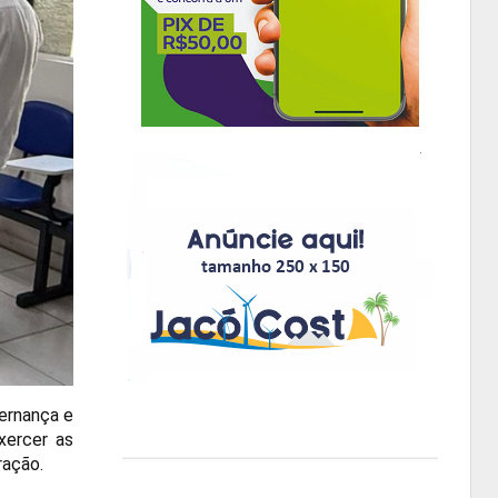
vernança e
exercer as
ração.