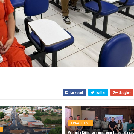
Facebook
Twitter
Google+
SERRA DO MEL
L
Prefeito Kênio se reúne com forças de se