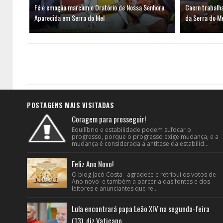
Fé e emoção marcam o Oratório de Nossa Senhora
Caern trabalh
Aparecida em Serra do Mel
da Serra do M
POSTAGENS MAIS VISITADAS
Coragem para prosseguir!
Equilíbrio e estabilidade podem sufocar o
progresso, porque o progresso exige mudança, e a
mudança é considerada a antítese da estabilid...
Feliz Ano Novo!
O blog Jacó Costa agradece e retribui os votos de
Ano novo e também a parceria das fontes e dos
leitores e anunciantes que re...
Lula encontrará papa Leão XIV na segunda-feira
(13), diz Vaticano