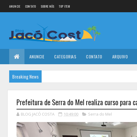
ANUNCIE
CONTATO
SOBRE NÓS
TOP ITEM
ANUNCIE
CATEGORIAS
CONTATO
ARQUIVO
Breaking News
Prefeitura de Serra do Mel realiza curso para c
BLOG JACÓ COSTA
10:49:00
Serra do Mel