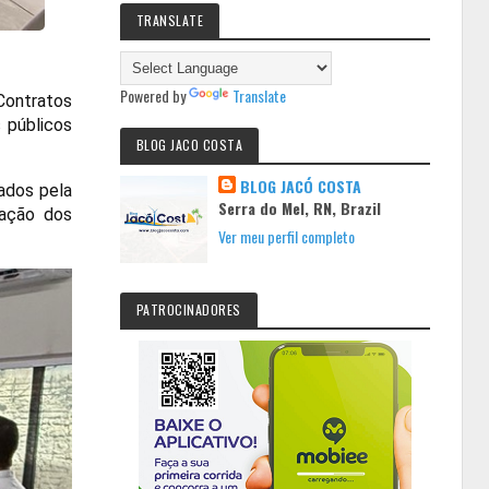
TRANSLATE
Powered by
Translate
Contratos
 públicos
BLOG JACO COSTA
BLOG JACÓ COSTA
mados pela
Serra do Mel, RN, Brazil
cação dos
Ver meu perfil completo
PATROCINADORES