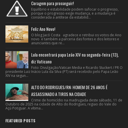
Coragem para prosseguir!
Equilíbrio e estabilidade podem sufocar o progresso,
porque o progresso exige mudança, e a mudança é
considerada a antítese da estabilid...
Feliz Ano Novo!
O blog Jacó Costa agradece e retribui os votos de Ano
novo e também a parceria das fontes e dos leitores e
anunciantes que re...
Lula encontrará papa Leão XIV na segunda-feira (13),
diz Vaticano
Foto: Divulgação/Vatican Media e Ricardo Stuckert / PR O
presidente Luiz Inácio Lula da Silva (PT) será recebido pelo Papa Leão
XIV na segun...
ALTO DO RODRIGUES/RN: HOMEM DE 26 ANOS É
ASSASSINADO A TIROS NA CIDADE
Crime de homicídio na madrugada deste sábado, 11 de
Outubro de 2025 na cidade de Alto do Rodrigues, regiao do Vale do
Açú Potiguar. A vítima...
FEATURED POSTS