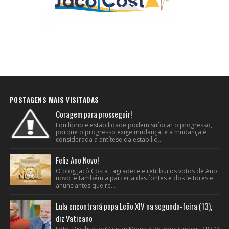
POSTAGENS MAIS VISITADAS
Coragem para prosseguir!
Equilíbrio e estabilidade podem sufocar o progresso,
porque o progresso exige mudança, e a mudança é
considerada a antítese da estabilid...
Feliz Ano Novo!
O blog Jacó Costa agradece e retribui os votos de Ano
novo e também a parceria das fontes e dos leitores e
anunciantes que re...
Lula encontrará papa Leão XIV na segunda-feira (13),
diz Vaticano