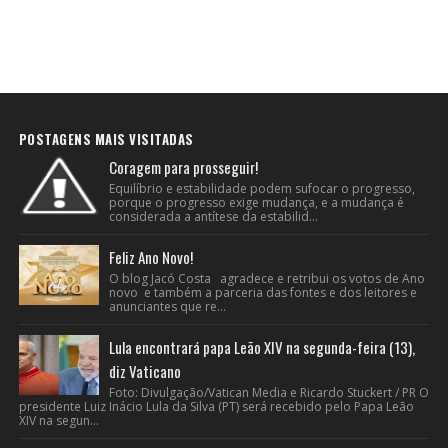
POSTAGENS MAIS VISITADAS
Coragem para prosseguir!
Equilíbrio e estabilidade podem sufocar o progresso,
porque o progresso exige mudança, e a mudança é
considerada a antítese da estabilid...
Feliz Ano Novo!
O blog Jacó Costa agradece e retribui os votos de Ano
novo e também a parceria das fontes e dos leitores e
anunciantes que re...
Lula encontrará papa Leão XIV na segunda-feira (13),
diz Vaticano
Foto: Divulgação/Vatican Media e Ricardo Stuckert / PR O
presidente Luiz Inácio Lula da Silva (PT) será recebido pelo Papa Leão
XIV na segun...