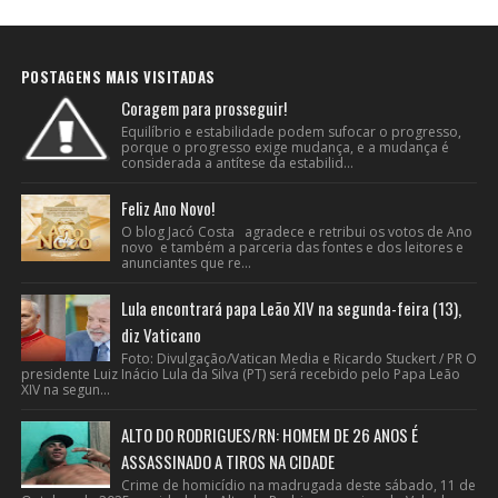
POSTAGENS MAIS VISITADAS
Coragem para prosseguir!
Equilíbrio e estabilidade podem sufocar o progresso,
porque o progresso exige mudança, e a mudança é
considerada a antítese da estabilid...
Feliz Ano Novo!
O blog Jacó Costa agradece e retribui os votos de Ano
novo e também a parceria das fontes e dos leitores e
anunciantes que re...
Lula encontrará papa Leão XIV na segunda-feira (13),
diz Vaticano
Foto: Divulgação/Vatican Media e Ricardo Stuckert / PR O
presidente Luiz Inácio Lula da Silva (PT) será recebido pelo Papa Leão
XIV na segun...
ALTO DO RODRIGUES/RN: HOMEM DE 26 ANOS É
ASSASSINADO A TIROS NA CIDADE
Crime de homicídio na madrugada deste sábado, 11 de