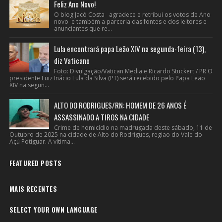
Feliz Ano Novo!
O blog Jacó Costa agradece e retribui os votos de Ano
novo e também a parceria das fontes e dos leitores e
anunciantes que re...
Lula encontrará papa Leão XIV na segunda-feira (13),
diz Vaticano
Foto: Divulgação/Vatican Media e Ricardo Stuckert / PR O
presidente Luiz Inácio Lula da Silva (PT) será recebido pelo Papa Leão
XIV na segun...
ALTO DO RODRIGUES/RN: HOMEM DE 26 ANOS É
ASSASSINADO A TIROS NA CIDADE
Crime de homicídio na madrugada deste sábado, 11 de
Outubro de 2025 na cidade de Alto do Rodrigues, regiao do Vale do
Açú Potiguar. A vítima...
FEATURED POSTS
MAIS RECENTES
SELECT YOUR OWN LANGUAGE