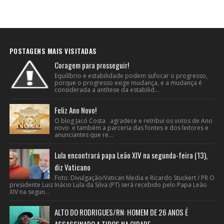
POSTAGENS MAIS VISITADAS
Coragem para prosseguir!
Equilíbrio e estabilidade podem sufocar o progresso,
porque o progresso exige mudança, e a mudança é
considerada a antítese da estabilid...
Feliz Ano Novo!
O blog Jacó Costa agradece e retribui os votos de Ano
novo e também a parceria das fontes e dos leitores e
anunciantes que re...
Lula encontrará papa Leão XIV na segunda-feira (13),
diz Vaticano
Foto: Divulgação/Vatican Media e Ricardo Stuckert / PR O
presidente Luiz Inácio Lula da Silva (PT) será recebido pelo Papa Leão
XIV na segun...
ALTO DO RODRIGUES/RN: HOMEM DE 26 ANOS É
ASSASSINADO A TIROS NA CIDADE