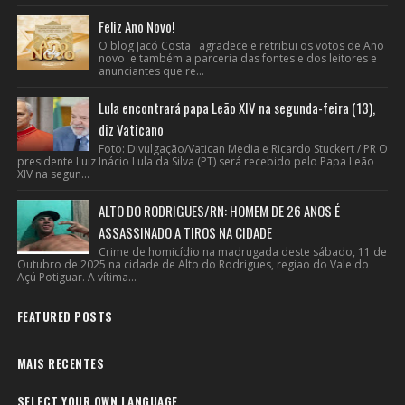
Feliz Ano Novo!
O blog Jacó Costa agradece e retribui os votos de Ano
novo e também a parceria das fontes e dos leitores e
anunciantes que re...
Lula encontrará papa Leão XIV na segunda-feira (13),
diz Vaticano
Foto: Divulgação/Vatican Media e Ricardo Stuckert / PR O
presidente Luiz Inácio Lula da Silva (PT) será recebido pelo Papa Leão
XIV na segun...
ALTO DO RODRIGUES/RN: HOMEM DE 26 ANOS É
ASSASSINADO A TIROS NA CIDADE
Crime de homicídio na madrugada deste sábado, 11 de
Outubro de 2025 na cidade de Alto do Rodrigues, regiao do Vale do
Açú Potiguar. A vítima...
FEATURED POSTS
MAIS RECENTES
SELECT YOUR OWN LANGUAGE