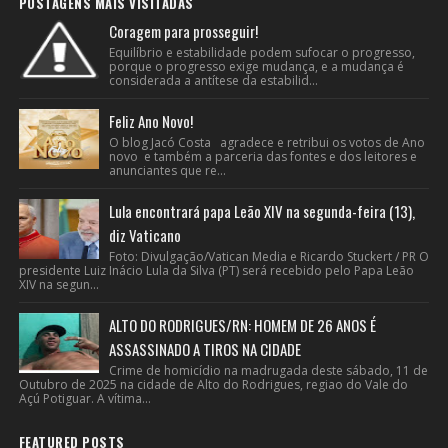
POSTAGENS MAIS VISITADAS
Coragem para prosseguir!
Equilíbrio e estabilidade podem sufocar o progresso,
porque o progresso exige mudança, e a mudança é
considerada a antítese da estabilid...
Feliz Ano Novo!
O blog Jacó Costa agradece e retribui os votos de Ano
novo e também a parceria das fontes e dos leitores e
anunciantes que re...
Lula encontrará papa Leão XIV na segunda-feira (13),
diz Vaticano
Foto: Divulgação/Vatican Media e Ricardo Stuckert / PR O
presidente Luiz Inácio Lula da Silva (PT) será recebido pelo Papa Leão
XIV na segun...
ALTO DO RODRIGUES/RN: HOMEM DE 26 ANOS É
ASSASSINADO A TIROS NA CIDADE
Crime de homicídio na madrugada deste sábado, 11 de
Outubro de 2025 na cidade de Alto do Rodrigues, regiao do Vale do
Açú Potiguar. A vítima...
FEATURED POSTS