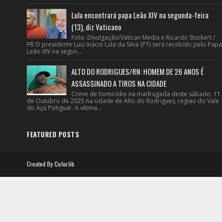
Lula encontrará papa Leão XIV na segunda-feira
(13), diz Vaticano
Foto: Divulgação/Vatican Media e Ricardo Stuckert /
PR O presidente Luiz Inácio Lula da Silva (PT) será recebido pelo Papa
Leão XIV na segun...
ALTO DO RODRIGUES/RN: HOMEM DE 26 ANOS É
ASSASSINADO A TIROS NA CIDADE
Crime de homicídio na madrugada deste sábado, 11
de Outubro de 2025 na cidade de Alto do Rodrigues, regiao do Vale
do Açú Potiguar. A vítima...
FEATURED POSTS
Created By
Colorlib