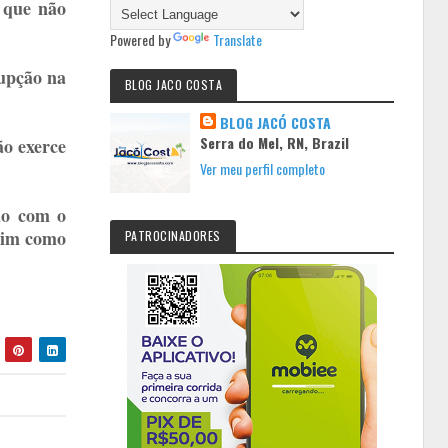
 que não
Powered by
Translate
rupção na
BLOG JACO COSTA
BLOG JACÓ COSTA
Serra do Mel, RN, Brazil
ão exerce
Ver meu perfil completo
ão com o
ssim como
PATROCINADORES