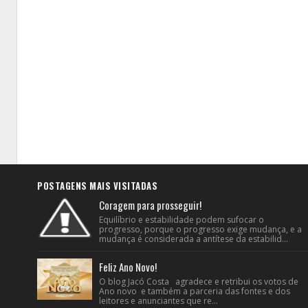
POSTAGENS MAIS VISITADAS
Coragem para prosseguir!
Equilíbrio e estabilidade podem sufocar o
progresso, porque o progresso exige mudança, e a
mudança é considerada a antítese da estabilid...
Feliz Ano Novo!
O blog Jacó Costa agradece e retribui os votos de
Ano novo e também a parceria das fontes e dos
leitores e anunciantes que re...