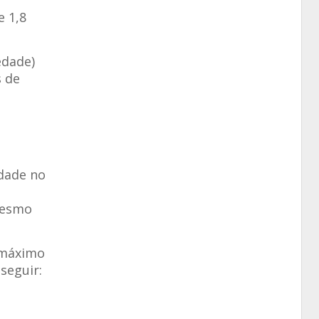
e 1,8
edade)
 de
idade no
mesmo
 máximo
seguir: