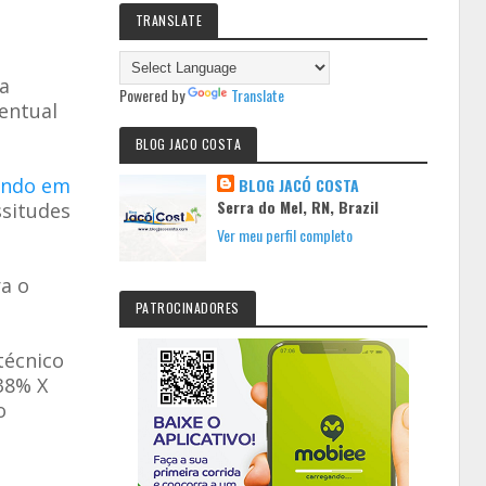
TRANSLATE
a
Powered by
Translate
entual
BLOG JACO COSTA
ando em
BLOG JACÓ COSTA
Serra do Mel, RN, Brazil
ssitudes
Ver meu perfil completo
a o
PATROCINADORES
técnico
38% X
o