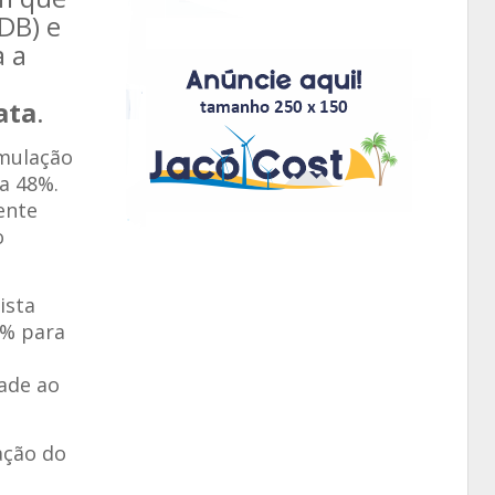
DB) e
a a
ata
.
imulação
a 48%.
ente
o
ista
9% para
rade ao
gação do