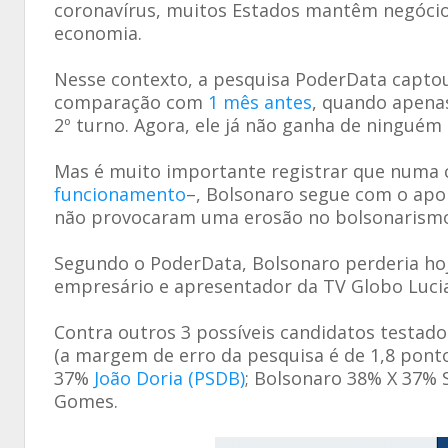
coronavírus, muitos Estados mantêm negócios
economia.
Nesse contexto, a pesquisa PoderData captou
comparação com
1 mês antes
, quando apena
2º turno. Agora, ele já não ganha de ninguém
Mas é muito importante registrar que numa 
funcionamento
–, Bolsonaro segue com o apoio
não provocaram uma erosão no bolsonarismo 
Segundo o PoderData, Bolsonaro perderia hoj
empresário e apresentador da TV Globo Luci
Contra outros 3 possíveis candidatos testado
(a margem de erro da pesquisa é de 1,8 pont
37%
João Doria (PSDB)
; Bolsonaro 38% X 37% 
Gomes.