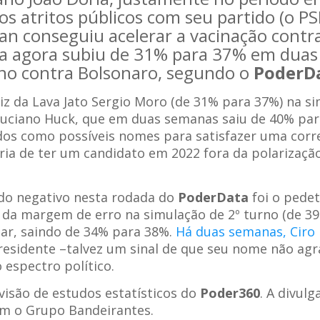
s atritos públicos com seu partido (o PS
n conseguiu acelerar a vacinação contr
ria agora subiu de 31% para 37% em duas
no contra Bolsonaro, segundo o
PoderD
z da Lava Jato Sergio Moro (de 31% para 37%) na s
Luciano Huck, que em duas semanas saiu de 40% par
dos como possíveis nomes para satisfazer uma corr
ria de ter um candidato em 2022 fora da polarizaçã
do negativo nesta rodada do
PoderData
foi o pedet
 da margem de erro na simulação de 2º turno (de 3
tar, saindo de 34% para 38%.
Há duas semanas, Ciro
presidente –talvez um sinal de que seu nome não ag
 espectro político.
ivisão de estudos estatísticos do
Poder360
. A divul
com o Grupo Bandeirantes.