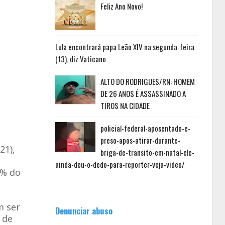
Feliz Ano Novo!
Lula encontrará papa Leão XIV na segunda-feira
(13), diz Vaticano
ALTO DO RODRIGUES/RN: HOMEM
DE 26 ANOS É ASSASSINADO A
TIROS NA CIDADE
policial-federal-aposentado-e-
preso-apos-atirar-durante-
21),
briga-de-transito-em-natal-ele-
ainda-deu-o-dedo-para-reporter-veja-video/
4% do
m ser
Denunciar abuso
 de