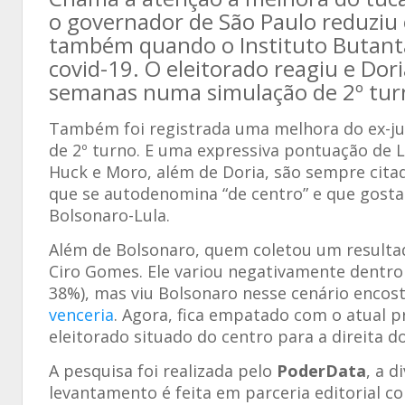
o governador de São Paulo reduziu o
também quando o Instituto Butanta
covid-19. O eleitorado reagiu e Do
semanas numa simulação de 2º tur
Também foi registrada uma melhora do ex-jui
de 2º turno. E uma expressiva pontuação de 
Huck e Moro, além de Doria, são sempre cita
que se autodenomina “de centro” e que gosta
Bolsonaro-Lula.
Além de Bolsonaro, quem coletou um resulta
Ciro Gomes. Ele variou negativamente dentro
38%), mas viu Bolsonaro nesse cenário encos
venceria
. Agora, fica empatado com o atual 
eleitorado situado do centro para a direita do
A pesquisa foi realizada pelo
PoderData
, a d
levantamento é feita em parceria editorial 