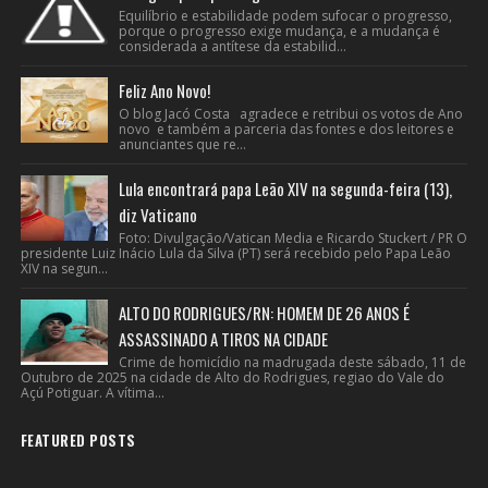
Equilíbrio e estabilidade podem sufocar o progresso,
porque o progresso exige mudança, e a mudança é
considerada a antítese da estabilid...
Feliz Ano Novo!
O blog Jacó Costa agradece e retribui os votos de Ano
novo e também a parceria das fontes e dos leitores e
anunciantes que re...
Lula encontrará papa Leão XIV na segunda-feira (13),
diz Vaticano
Foto: Divulgação/Vatican Media e Ricardo Stuckert / PR O
presidente Luiz Inácio Lula da Silva (PT) será recebido pelo Papa Leão
XIV na segun...
ALTO DO RODRIGUES/RN: HOMEM DE 26 ANOS É
ASSASSINADO A TIROS NA CIDADE
Crime de homicídio na madrugada deste sábado, 11 de
Outubro de 2025 na cidade de Alto do Rodrigues, regiao do Vale do
Açú Potiguar. A vítima...
FEATURED POSTS