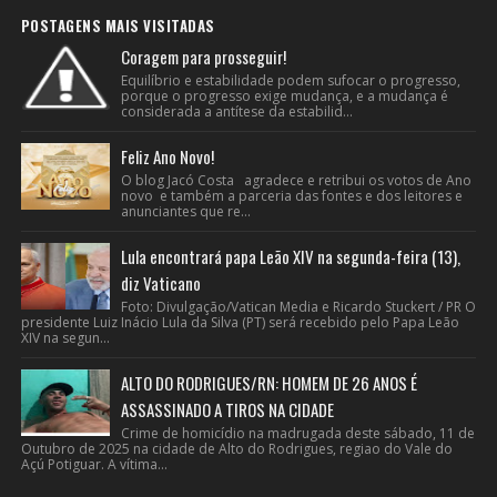
POSTAGENS MAIS VISITADAS
Coragem para prosseguir!
Equilíbrio e estabilidade podem sufocar o progresso,
porque o progresso exige mudança, e a mudança é
considerada a antítese da estabilid...
Feliz Ano Novo!
O blog Jacó Costa agradece e retribui os votos de Ano
novo e também a parceria das fontes e dos leitores e
anunciantes que re...
Lula encontrará papa Leão XIV na segunda-feira (13),
diz Vaticano
Foto: Divulgação/Vatican Media e Ricardo Stuckert / PR O
presidente Luiz Inácio Lula da Silva (PT) será recebido pelo Papa Leão
XIV na segun...
ALTO DO RODRIGUES/RN: HOMEM DE 26 ANOS É
ASSASSINADO A TIROS NA CIDADE
Crime de homicídio na madrugada deste sábado, 11 de
Outubro de 2025 na cidade de Alto do Rodrigues, regiao do Vale do
Açú Potiguar. A vítima...