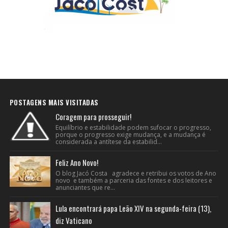
POSTAGENS MAIS VISITADAS
Coragem para prosseguir!
Equilíbrio e estabilidade podem sufocar o progresso,
porque o progresso exige mudança, e a mudança é
considerada a antítese da estabilid...
Feliz Ano Novo!
O blog Jacó Costa agradece e retribui os votos de Ano
novo e também a parceria das fontes e dos leitores e
anunciantes que re...
Lula encontrará papa Leão XIV na segunda-feira (13),
diz Vaticano