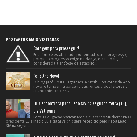
POSTAGENS MAIS VISITADAS
Coragem para prosseguir!
Equilíbrio e estabilidade podem sufocar o progresso,
porque o progresso exige mudança, e a mudança é
considerada a antítese da estabilid...
Feliz Ano Novo!
O blog Jacó Costa agradece e retribui os votos de Ano
novo e também a parceria das fontes e dos leitores e
anunciantes que re...
Lula encontrará papa Leão XIV na segunda-feira (13),
diz Vaticano
Foto: Divulgação/Vatican Media e Ricardo Stuckert / PR O
presidente Luiz Inácio Lula da Silva (PT) será recebido pelo Papa Leão
XIV na segun...