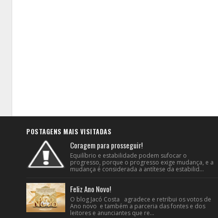
POSTAGENS MAIS VISITADAS
Coragem para prosseguir!
Equilíbrio e estabilidade podem sufocar o
progresso, porque o progresso exige mudança, e a
mudança é considerada a antítese da estabilid...
Feliz Ano Novo!
O blog Jacó Costa agradece e retribui os votos de
Ano novo e também a parceria das fontes e dos
leitores e anunciantes que re...