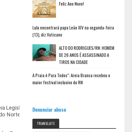
Feliz Ano Novo!
Lula encontrará papa Leão XIV na segunda-feira
(13), diz Vaticano
ALTO DO RODRIGUES/RN: HOMEM
DE 26 ANOS É ASSASSINADO A
TIROS NA CIDADE
A Praia é Para Todos”: Areia Branca recebeu o
maior festival inclusivo do RN
a Legislativa, o anúncio
Denunciar abuso
 Norte. A iniciativa irá
TRANSLATE