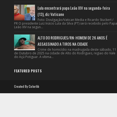
Lula encontrará papa Leão XIV na segunda-feira
(13), diz Vaticano
Foto: Divulgação/Vatican Media e Ricardo Stuckert /
PR O presidente Luiz Inácio Lula da Silva (PT) será recebido pelo Papa
Leão XIV na segun...
ALTO DO RODRIGUES/RN: HOMEM DE 26 ANOS É
ASSASSINADO A TIROS NA CIDADE
Crime de homicídio na madrugada deste sábado, 11
de Outubro de 2025 na cidade de Alto do Rodrigues, regiao do Vale
do Açú Potiguar. A vítima...
FEATURED POSTS
Created By
Colorlib