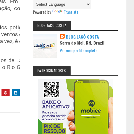
ís. Em 2015 requeri a
ação, contemplando as
Powered by
Translate
BLOG JACO COSTA
ios potiguares, gerando
ventos e radiação solar,
BLOG JACÓ COSTA
a vez, é esperado para o
Serra do Mel, RN, Brazil
Ver meu perfil completo
os de Lajes, Nova Cruz,
 o Rio Grande do Norte
PATROCINADORES